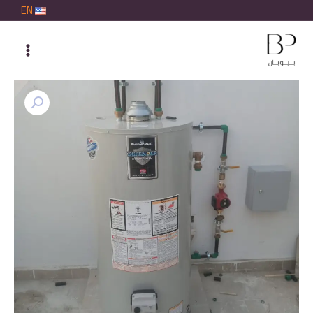
خطي
EN
لى
لمحتوى