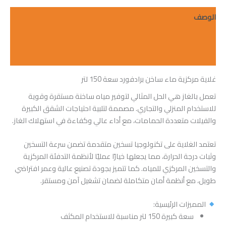
الوصف
معلومات إضافية
مراجعات (0)
غلاية مركزية ماء ساخن برادفورد سعة 150 لتر
تعمل بالغاز هي الحل المثالي لتوفير مياه ساخنة مستقرة وقوية
للاستخدام المنزلي والتجاري. مصممة لتلبية احتياجات الشقق الكبيرة
والفيلات متعددة الحمامات، مع أداء عالي وكفاءة في استهلاك الغاز.
تعتمد الغلاية على تكنولوجيا تسخين متقدمة تضمن سرعة التسخين
وثبات درجة الحرارة، مما يجعلها خيارًا عمليًا لأنظمة التدفئة المركزية
والتسخين المركزي للمياه. كما تتميز بجودة تصنيع عالية وعمر افتراضي
طويل، مع أنظمة أمان متكاملة لضمان تشغيل آمن ومستقر.
المميزات الرئيسية:
سعة كبيرة 150 لتر مناسبة للاستخدام المكثف