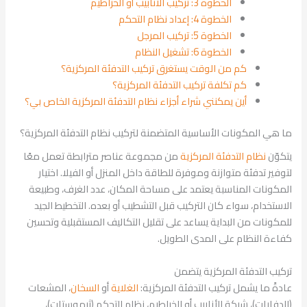
الخطوة 3: تركيب الأنابيب أو الخراطيم
الخطوة 4: إعداد نظام التحكم
الخطوة 5: تركيب المرجل
الخطوة 6: تشغيل النظام
كم من الوقت يستغرق تركيب التدفئة المركزية؟
كم تكلفة تركيب التدفئة المركزية؟
أين يمكنني شراء أجزاء نظام التدفئة المركزية الخاص بي؟
ما هي المكونات الأساسية المتضمنة لتركيب نظام التدفئة المركزية؟
يتكوّن
نظام التدفئة المركزية
من مجموعة عناصر مترابطة تعمل معًا
لتوفير تدفئة متوازنة وموفرة للطاقة داخل المنزل أو الفيلا. اختيار
المكونات المناسبة يعتمد على مساحة المكان، عدد الغرف، وطبيعة
الاستخدام، سواء كان التركيب قبل التشطيب أو بعده. التخطيط الجيد
للمكونات من البداية يساعد على تقليل التكاليف المستقبلية وتحسين
كفاءة النظام على المدى الطويل.
تركيب التدفئة المركزية يتضمن
عادةً ما يشمل تركيب التدفئة المركزية:
الغلاية
أو
السخان
، المشعات
(الدفايات)، شبكة الأنابيب أو الخراطيم، نظام التحكم (ثرموستات)،