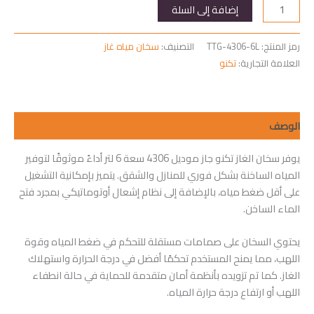
كمية
إضافة إلى السلة
سخان
غاز
رمز المنتج:
TTG-4306-6L
التصنيف:
سخان مياه غاز
تكنو
العلامة التجارية:
تكنو
جاز
6
لتر
موديل
الوصف
4306
يوفر سخان الغاز تكنو جاز موديل 4306 سعة 6 لتر أداءً موثوقًا لتوفير
المياه الساخنة بشكل فوري للمنازل والشقق. يتميز بإمكانية التشغيل
على أقل ضغط مياه، بالإضافة إلى نظام إشعال أوتوماتيكي بمجرد فتح
الماء الساخن.
يحتوي السخان على صمامات مستقلة للتحكم في ضغط المياه وقوة
اللهب، مما يمنح المستخدم تحكمًا أفضل في درجة الحرارة واستهلاك
الغاز. كما تم تزويده بأنظمة أمان متقدمة للحماية في حالة انطفاء
اللهب أو ارتفاع درجة حرارة المياه.