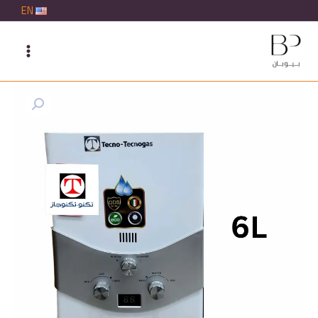
خطي
EN
لى
لمحتوى