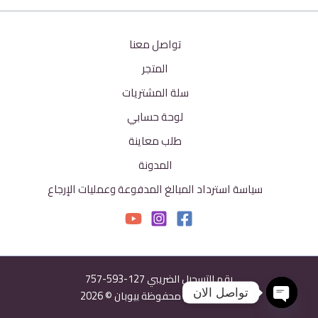
تواصل معنا
المتجر
سلة المشتريات
لوحة حسابي
طلب معاينة
المدونة
سياسة استرداد المبالغ المدفوعة وعمليات الإرجاع
رقم التسجيل الضريبي 127-593-757
تواصل الان
جميع الحقوق محفوظة بيوبان © 2026
Open