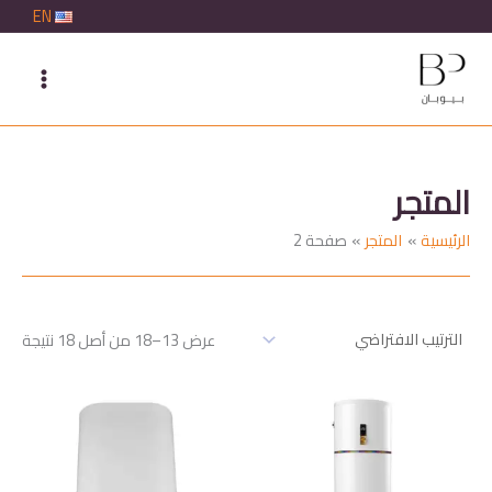
خطي
EN
لى
لمحتوى
المتجر
الرئيسية
المتجر
صفحة 2
عرض 13–18 من أصل 18 نتيجة